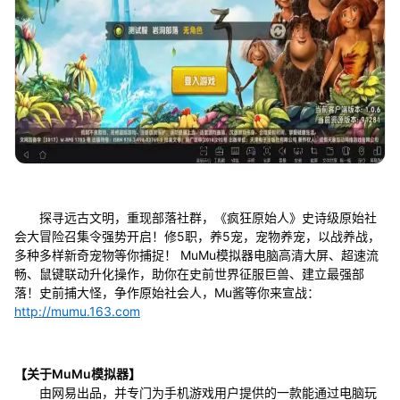
探寻远古文明，重现部落社群，《疯狂原始人》史诗级原始社
会大冒险召集令强势开启！修5职，养5宠，宠物养宠，以战养战，
多种多样新奇宠物等你捕捉！ MuMu模拟器电脑高清大屏、超速流
畅、鼠键联动升化操作，助你在史前世界征服巨兽、建立最强部
落！史前捕大怪，争作原始社会人，Mu酱等你来宣战：
http://mumu.163.com
【关于MuMu模拟器】
由网易出品，并专门为手机游戏用户提供的一款能通过电脑玩