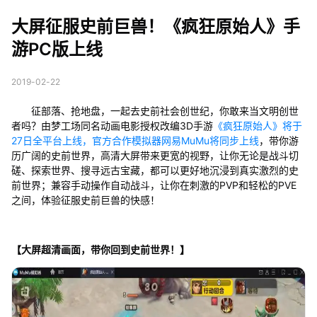
《疯狂原始人》手游P
大屏征服史前巨兽！《疯狂原始人》手
C版上线
游PC版上线
2019-02-22
征部落、抢地盘，一起去史前社会创世纪，你敢来当文明创世
者吗？由梦工场同名动画电影授权改编3D手游
《疯狂原始人》将于
27日全平台上线，官方合作模拟器网易MuMu将同步上线
，带你游
历广阔的史前世界，高清大屏带来更宽的视野，让你无论是战斗切
磋、探索世界、搜寻远古宝藏，都可以更好地沉浸到真实激烈的史
前世界；兼容手动操作自动战斗，让你在刺激的PVP和轻松的PVE
之间，体验征服史前巨兽的快感！
【大屏超清画面，带你回到史前世界！】