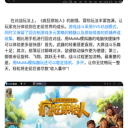
在对战玩法上，《疯狂原始人》的剧情、冒险玩法丰富饱满，让
玩家充分体验到在史前世界的成长。
游戏战斗采用5V5对战模式，
同时又保留了回合制游戏多元策略的精髓以及原始怪兽的抓捕养成
收集。
相比用手机进行回合对战，用MuMu模拟器的电脑快捷操作
可以体验更多层快感！首先，武器的轻重感更直观，大屏战斗乐趣
十足；其次，部落征讨巅峰对决，鼠键联动操作更为便捷；第三，
御兽亲征旋转、飞翔、跳跃无卡顿，战斗过程更加流畅。最重要的
是，
用MuMu模拟器玩还可以稳定挂机、多开
，让你无忧畅玩一整
天，轻松将史前巨兽尽数“收入囊中”！