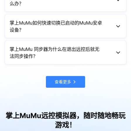
么办？
2. 进入主窗口“远控”标签页，点击“登录并允许被远控”按钮，
完成手机号验证登录后开启远控功能。
遇到此情况，请您按顺序排查：
完成以上设置后，使用相同手机号登录掌上MuMu，即可自动
确认电脑上的 MuMu模拟器主程序已正常启动（可查看任务
掌上MuMu如何快速切换已启动的MuMu安卓
连接到电脑MuMu模拟器。
栏、系统托盘或任务管理器是否有 MuMu模拟器相关进程）。
设备？
进入模拟器主窗口的「远控」标签页，确认“允许被远控”权限
已开启，并连接服务器成功。
在全屏远控界面中，您可以通过上下滑动右侧（或左右滑动底
确保电脑端 MuMu模拟器与掌上MuMu 登录的是同一个手机账
部）的工具栏，来快速切换当前控制的MuMu安卓设备。
掌上MuMu 同步器为什么在退出远控后就无
号，需注意检查电脑端登录是否失效。
法同步操作？
掌上MuMu的同步器功能，其作用是将您在手机端的触控操作
同步至多个安卓设备。
但请注意：
查看更多
当您退出全屏远控模式（例如返回设备列表页）时，手机端即
无法向安卓设备发送触控指令，因此无操作可同步。
若您需要在电脑端操作并同步，可远控进入电脑桌面，使用
MuMu模拟器内置的电脑端同步器功能。
掌上MuMu远控模拟器，随时随地畅玩
游戏！