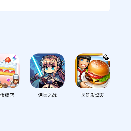
蛋糕店
佣兵之战
烹饪发烧友