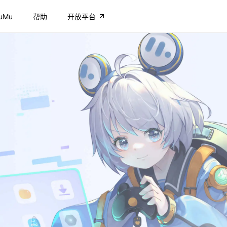
uMu
帮助
开放平台