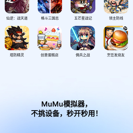
仙逆：战天道
格斗三国志
五芒星战记
领主防线
塔防精灵
创意蛋糕店
佣兵之战
烹饪发烧友
MuMu模拟器，
不挑设备，秒开秒用！