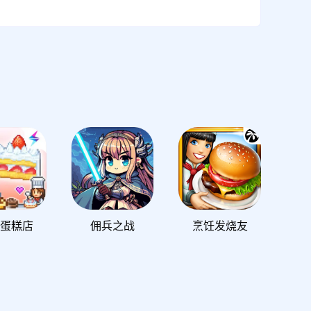
蛋糕店
佣兵之战
烹饪发烧友