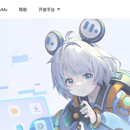
uMu
帮助
开放平台