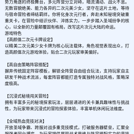
势力角逐的终极舞台，多元阵营分立对峙，暗流涌动、战火不息。
无数容貌绝美、能力各异的二次元美少女，坚守在这片土地，等待
与宿命冒险者缔结羁绊。你将化身次元行者，奔赴未知秘境突破重
重关卡，在冒险中结识伙伴、淬炼实力，一步步踏入圣域纷争的核
心，以全新的力量颠覆固有格局，改写这片次元大陆的命运。

游戏特色

【高颜值二次元卡牌设定】

以精美二次元美少女卡牌为核心玩法载体，角色视觉表现出众，打
造高颜值次元游戏体验，贴合二次元玩家审美偏好。

【高自由策略阵容搭配】

摒弃传统固定阵容模板，解锁全阵营自由组合玩法，支持玩家自主
研发千种战术流派，每套阵容都能打造专属独特对战风格，策略深
度极高。

【沉浸式秘境闯关冒险】

拥有丰富多元的秘境探索玩法，层层递进的关卡兼具趣味性与挑战
性，为玩家带来沉浸式的冒险探索体验，丰富单机休闲玩法维度。

【全域热血竞技对决】

开放圣域争霸、跨服对战多重竞技模式，打破服务器壁垒，汇聚全
服强者同台博弈，为玩家提供展现战术思维与阵容搭配实力的竞技