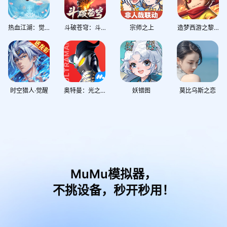
热血江湖：觉醒
斗破苍穹：斗帝之路
宗师之上
造梦西游之黎尤浩劫篇
时空猎人·觉醒
奥特曼：光之战士
妖错图
莫比乌斯之恋
MuMu模拟器，
不挑设备，秒开秒用！