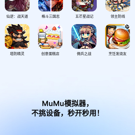
仙逆：战天道
格斗三国志
五芒星战记
领主防线
塔防精灵
创意蛋糕店
佣兵之战
烹饪发烧友
MuMu模拟器，
不挑设备，秒开秒用！