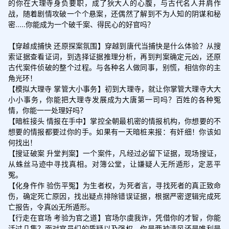
的你在大理寺身负要职，成了狄大人的心腹，与古代名人并肩作
战，随着剧情攻破一个个悬案，还偶然了解到不为人知的阴谋和秘
密.....你能成为一个破千案、得民心的好官吗？

【穿越成捕快 还原探案氛围】穿越到唐代当捕快是什么体验？从搜
索证据查看证词，到选择证据推理分析，再到判案确定元凶，还原
古代案件侦破的整个过程。与各种名人做同事，别慌，相信你的主
角光环！

【模拟大理寺 掌管大小事务】初到大理寺，就让你掌管大理寺大大
小小事务，你能把大理寺发展成为大唐第一司吗？百姓的各种冤
情，你能一一处理好吗？

【暗桩接头 情报在手中】掌控全朝最机密的情报机构，你想要的不
想要的情报都要过你的手。如果有一天暗桩来报：有奸细！你该如
何找出！

【搜证破案 升堂判案】一个案件，凡经过必留下证据，现场搜证，
从蛛丝马迹中寻找真相。对簿公堂，让嫌疑人无所遁形，定恶平
冤。

【化身仵作 验伤平冤】为生者权，为死者言，寻找死者的真正致命
伤，确定死亡原因，找出疑点排除错误证据，根据严密逻辑完成死
亡报告，令真凶无所遁形。

【行走在官场 考验为官之道】官场尔虞我诈，凭借你的才智，你能
活过几集？面对官员们的质疑以及强权，你是两袖清风还是唯利是