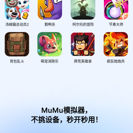
汤姆猫总动员2
鹅鸭杀
阿尔托的冒险
节奏大师
背包乱斗
萌宠消除乐
莽荒英雄录
疯狂炮炮兵
MuMu模拟器，
不挑设备，秒开秒用！