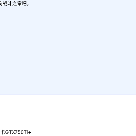
战斗之章吧。

GTX750Ti+