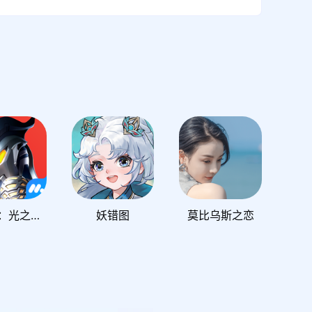
奥特曼：光之战士
妖错图
莫比乌斯之恋