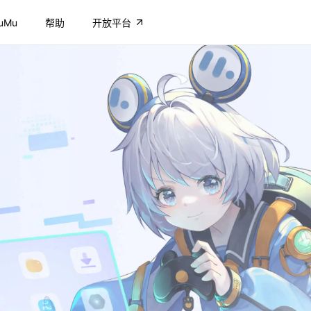
uMu
帮助
开放平台