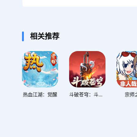
相关推荐
热血江湖：觉醒
斗破苍穹：斗帝之路
宗师