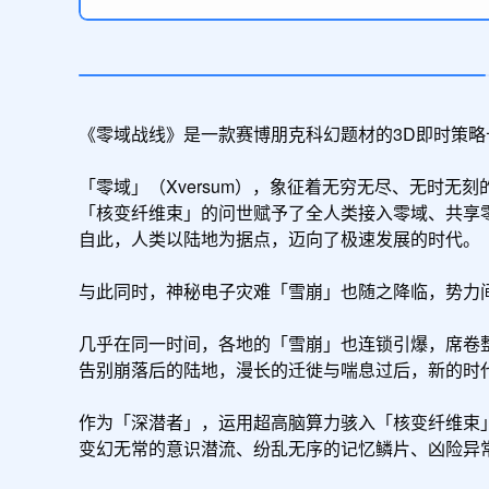
《零域战线》是一款赛博朋克科幻题材的3D即时策略卡牌
「零域」（Xversum），象征着无穷无尽、无时无刻的
「核变纤维束」的问世赋予了全人类接入零域、共享
自此，人类以陆地为据点，迈向了极速发展的时代。

与此同时，神秘电子灾难「雪崩」也随之降临，势力
几乎在同一时间，各地的「雪崩」也连锁引爆，席卷整
告别崩落后的陆地，漫长的迁徙与喘息过后，新的时代
作为「深潜者」，运用超高脑算力骇入「核变纤维束
变幻无常的意识潜流、纷乱无序的记忆鳞片、凶险异