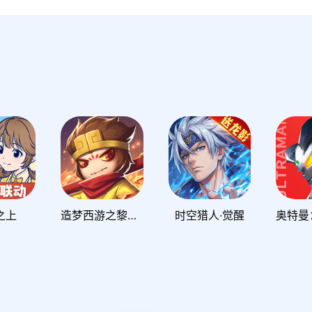
之上
造梦西游之黎尤浩劫篇
时空猎人·觉醒