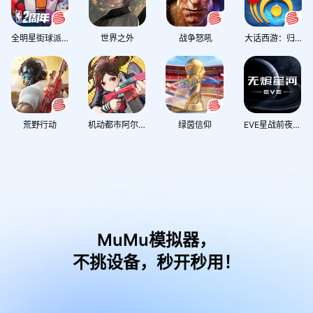
全明星街球派对
世界之外
战争怒吼
大话西游：归来
荒野行动
机动都市阿尔法
绿茵信仰
EVE星战前夜：无烬星河
MuMu模拟器，
不挑设备，秒开秒用！