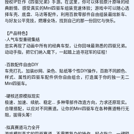
授权IP巨作《四驱兄弟》手游。在这里，你可以体验原汁原味的经
典剧情、感受真实的Mini四驱车组装竞速体验；游戏中可以随心选
择车壳、底盘、马达等配件，利用百款零部件自由组装最炫新车、
与好友公平竞技，燃爆全场，找到自己的那一份回忆与快乐。

【产品特色】

-人气车型重磅集结

忠实再现了动画中所有的经典车型，让你回味最熟悉的四驱兄弟。
动动手指，把它们纳入麾下，一起踏上追寻冠军的征程！

-百款配件自由DIY

车壳打孔、加装纱网、染色、贴纸等个性DIY操作，百款不同颜色、
样式、属性的四驱车配件供你自由组合，打造属于你的独一无二
Mini四驱车。

-硬核还原模拟现实

极速、加速、续航、稳定... 多种零部件改造方向，力求还原现实。
合理搭配，以应对不同赛道。让你的Mini四驱车在各种赛道畅行无
阻，拔得头筹！

-拟真赛道马力全开

游戏模拟真实的四驱赛道。不需要复杂的操作，轻点指尖，一键释