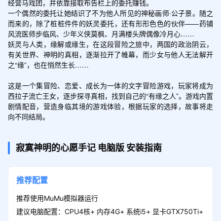
经营马戏团，并依靠接取布告栏上的委托赚钱。

一个偶然的委托让她结识了不为他人所见的神秘画师·公子景。随之
而来的，除了桩桩件件的妖灵委托，还有形形色色的伙伴——药铺
风流医师步临风、少年义侠莫枫、月满楼头牌偶像冷月心……

妖灵与人类，缘解或缘生，在这段冒险之旅中，两国的政治阴云，
有关世界、神明的真相，逐渐拉开了帷幕，而少女与他人无法解开
之“缘”，也在悄然生长……

这是一个集冒险、恋爱、成长为一体的文字冒险游戏，玩家将成为
西拉子流亡王女，逐步探寻真相，找到自己的“有缘之人”。游戏内置
剧情配音，营造身临其境的游戏体验，根据玩家的选择，故事将走
向不同结局。
寂寞神明的心愿手记
电脑版
安装指南
推荐配置
推荐使用MuMu模拟器运行
建议电脑配置：CPU4核+ 内存4G+ 系统i5+ 显卡GTX750Ti+