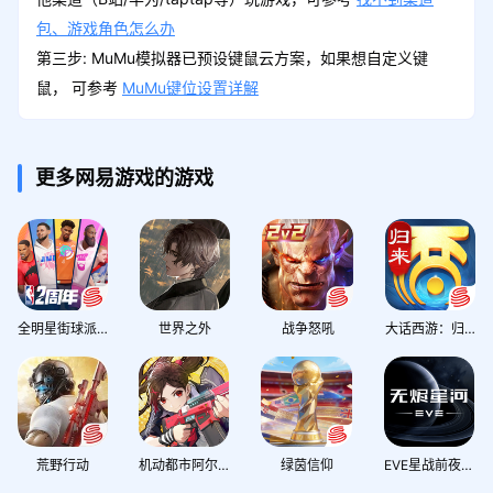
包、游戏角色怎么办
第三步: MuMu模拟器已预设键鼠云方案，如果想自定义键
鼠， 可参考
MuMu键位设置详解
更多网易游戏的游戏
全明星街球派对
世界之外
战争怒吼
大话西游：归来
荒野行动
机动都市阿尔法
绿茵信仰
EVE星战前夜：无烬星河