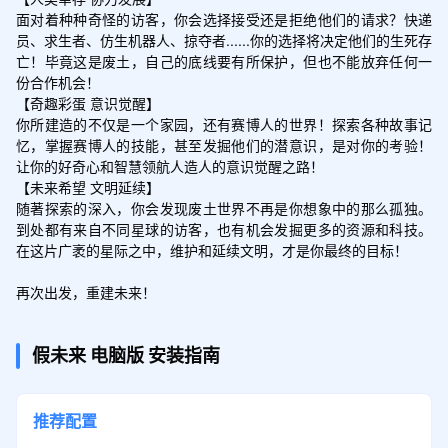
面对着种种奇怪的访客，你会选择接受还是拒绝他们的请求？快递
员、求生者、仿生机器人、掠夺者......你的选择将决定他们的生死存
亡！毕竟这是废土，自己的底线要有所保护，但也不能放弃任何一
份合作机会！

【奇趣彩蛋 意识觉醒】

你所建造的不仅是一个家园，还有赛博人的世界！探索各种故事记
忆，掌握赛博人的技能，甚至发掘他们的潜意识，是对你的考验！
让你的好奇心和智慧领航人造人的意识觉醒之路！

【未来希望 文明延续】

随著探索的深入，你会发现废土世界不再是你想象中的那么孤独。
到处都有来自不同星球的访客，也有机会发掘更多的资源和科技。
在这片广袤的星际之中，维护和延续文明，才是你最终的目标！

再次出发，重建未来！
假未来
电脑版
安装指南
推荐配置