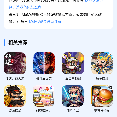
他渠道（B站/华为/taptap等）玩游戏，可参考
找不到渠道
包、游戏角色怎么办
第三步: MuMu模拟器已预设键鼠云方案，如果想自定义键
鼠， 可参考
MuMu键位设置详解
相关推荐
仙逆：战天道
格斗三国志
五芒星战记
领主防线
塔防精灵
创意蛋糕店
佣兵之战
烹饪发烧友