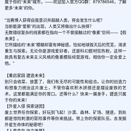
属于你的“未来”城市。——欢迎加入官方QQ群：879786546，了解
更多“未来”的你。

"当赛博人获得自我意识并超越人类，将会发生什么呢？

当新能源“爱斯”的出现，人类又将做出什么抉择？

无数错综复杂的线索都在指向一个不曾接触过的“像素”空间——【假
未来】。

它所描绘的“未来”模糊却富有神秘感，恰如地球毁灭后的荒芜，渴求
重生与探索。无论你是游戏爱好者，还是科幻题材狂热粉，这样一
款具有复古未来主义风格的像素模拟经营游戏，相信你一定会爱上
他。"

【重启家园 建造未来】

别只会收菜、放置了，我们有无尽的可能性和组合。让你的创造力
和想象力统治这片废土，不管你喜欢积木拼搭还是摆设废铁的艺
术，这里都能满足你的胃口。还等什么？快来一展身手，建造只属
于你的未来！

【外星入侵 探索谜团】

废土世界任你探索，好玩到飞起！沙漠、森林、矿场、隧道，到处
都是惊险刺激的冒险事件等你来挑战。带上你的探索队伍，去发掘
外星生命体的秘密吧！

【人类幸存 协力发展】
