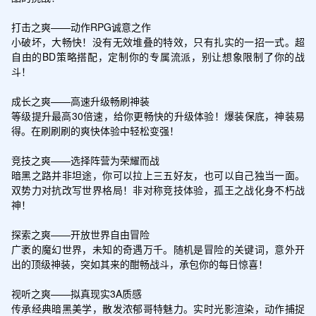
打击之爽——动作RPG诚意之作

小破坏，大畅快！没有无效堆叠的特效，只有扎实的一招一式。超
自由的BD策略搭配，定制你的专属流派，别让想象限制了你的战
斗！

成长之爽——高速升级畅刷神装

等级提升最高30倍速，给你更畅快的升级体验！爆装保底，神装易
得。在刷刷刷的爽快体验中轻松变强！

竞技之爽——选择阵营为荣耀而战

暗黑之路并非坦途，你可以拉上三五好友，也可以自己独当一面。
双势力对抗改写世界格局！非对称竞技体验，孤王之战化身不朽战
神！

探索之爽——开放世界自由冒险

广袤的魔幻世界，未知的奇遇万千。随机是冒险的关键词，意外开
出的顶级神装，突如其来的酣畅战斗，承包你的每日惊喜！

视听之爽——拟真现实3A质感

传承经典暗黑美学，散发浓郁哥特魅力。实时光影渲染，动作捕捉