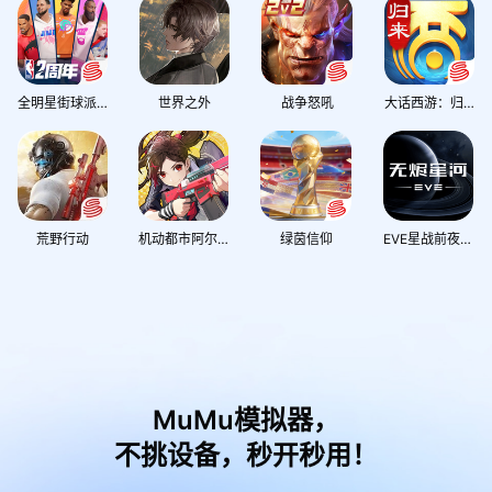
全明星街球派对
世界之外
战争怒吼
大话西游：归来
荒野行动
机动都市阿尔法
绿茵信仰
EVE星战前夜：无烬星河
MuMu模拟器，
不挑设备，秒开秒用！