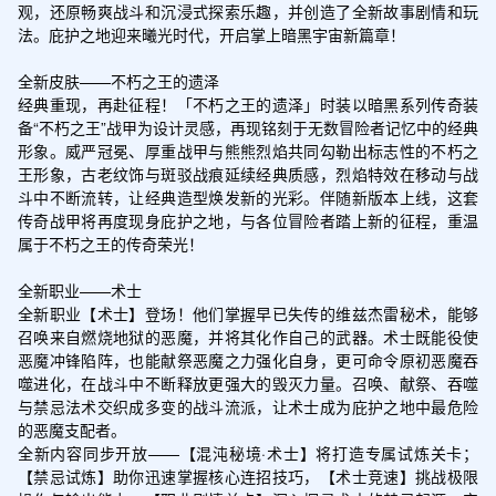
观，还原畅爽战斗和沉浸式探索乐趣，并创造了全新故事剧情和玩
法。庇护之地迎来曦光时代，开启掌上暗黑宇宙新篇章！

全新皮肤——不朽之王的遗泽

经典重现，再赴征程！「不朽之王的遗泽」时装以暗黑系列传奇装
备“不朽之王”战甲为设计灵感，再现铭刻于无数冒险者记忆中的经典
形象。威严冠冕、厚重战甲与熊熊烈焰共同勾勒出标志性的不朽之
王形象，古老纹饰与斑驳战痕延续经典质感，烈焰特效在移动与战
斗中不断流转，让经典造型焕发新的光彩。伴随新版本上线，这套
传奇战甲将再度现身庇护之地，与各位冒险者踏上新的征程，重温
属于不朽之王的传奇荣光！

全新职业——术士

全新职业【术士】登场！他们掌握早已失传的维兹杰雷秘术，能够
召唤来自燃烧地狱的恶魔，并将其化作自己的武器。术士既能役使
恶魔冲锋陷阵，也能献祭恶魔之力强化自身，更可命令原初恶魔吞
噬进化，在战斗中不断释放更强大的毁灭力量。召唤、献祭、吞噬
与禁忌法术交织成多变的战斗流派，让术士成为庇护之地中最危险
的恶魔支配者。

全新内容同步开放——【混沌秘境·术士】将打造专属试炼关卡；
【禁忌试炼】助你迅速掌握核心连招技巧，【术士竞速】挑战极限