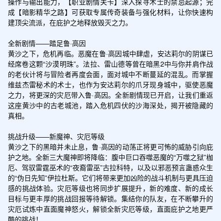
操作与输出能力，【职业剧情关卡】深入探寻术士的禁忌起源；完
成【暗影精华之路】可获取专属传奇装备与强化材料，让你快速构
建顶尖流派，在庇护之地释放毁灭之力。

全新剧情——踏足鲁·高因

黄沙之下，危机再临。恶魔在鲁·高因城中肆虐，安达莉尔的阴谋已
经席卷这颗“沙漠明珠”。法拉、雷山德等曾在暗黑2中与你并肩作战
的老伙计将与冒险者再度会面，面对城中不断蔓延的混乱。而掌握
维兹杰雷秘术的术士，也作为安达莉尔的爪牙现身城中，驱使恶魔
之力，将更深的灾厄带入鲁·高因。全新剧情现已开启，让我们重返
这座黄沙中的古老城池，踏入危机四伏的沙海深处，揭开被隐藏的
真相。

挑战升级——新魔神、灾厄等级

黄沙之下的黑暗并未止息，鲁·高因的动荡正将更可怖的威胁引向庇
护之地。全新三大魔神即将降临：腹中巨口吞噬恶魔的“万噬之狱”枷
厄、驾驭雷霆巫术的“夜裔雷巫”古拉科特，以及以邪恶预言蛊惑众生
的“伪日先知”伊拉杜斯。它们将带来更加凶险的战斗机制与更具压迫
感的挑战体验。灾厄等级也将同步扩展提升，新的难度、新的成长
目标与更丰厚的挑战回报等待解锁。集结你的队友，在不断攀升的
灾厄试炼中直面魔神怒火，解锁全新灾厄等级，直面庇护之地更严
酷的挑战！
