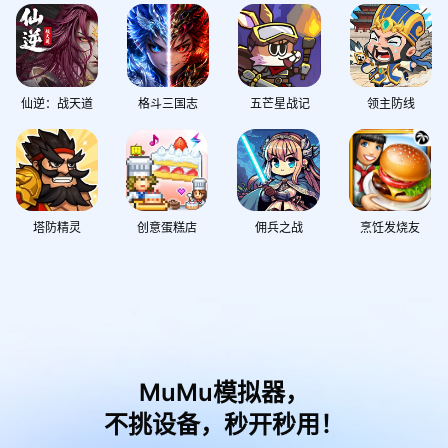
仙逆：战天道
格斗三国志
五芒星战记
领主防线
塔防精灵
创意蛋糕店
佣兵之战
烹饪发烧友
MuMu模拟器，
不挑设备，秒开秒用！