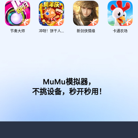
节奏大师
冲呀！饼干人：王国
新剑侠情缘
卡通农场
MuMu模拟器，
不挑设备，秒开秒用！