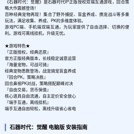
《石器时代：觉醒》是石器时代IP正版授权双端互通游戏，回合策
略大作震撼登场！

百种经典宠物再现！集合了野外捕捉、盲盒养成、携宠战斗等多重
玩法，满足收集、养成、PK的多维度体验。

游戏PC端、手机端双端互通，为玩家提供了自由选择、切换的便
利。游戏可离线挂机，升级无忧。

★游戏特色★

『正版授权，经典还原』

官方正版经典版本，长线稳定诚意运营

『海量宠物，可战可骑』

经典宠物悉数登场，战宠骑宠盲盒养成

『回合PK，策略决胜』

回合鼻祖PK对战，策略搭配巅峰对决

『自由交易，货币保值』

核心道具自由流通，自主定价安全放心

『端手互通，离线挂机』

端手互通自由轻松，离线升级省心省电
石器时代：觉醒
电脑版
安装指南