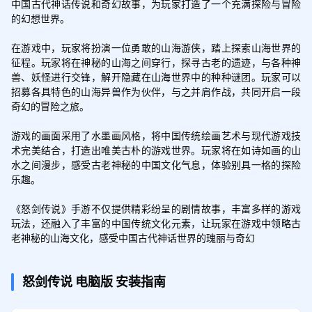
中国古代神话传说和奇幻故事，为玩家打造了一个充满探险与冒险
的幻想世界。

在游戏中，玩家将扮演一位勇敢的山海游侠，踏上探索山海世界的
征程。玩家将在神秘的山海之间穿行，探寻古老的遗迹，与各种神
兽、妖怪进行交锋，解开隐藏在山海世界中的种种谜团。玩家可以
招募各具特色的山海异兽作为伙伴，与之并肩作战，共同开启一段
奇幻的冒险之旅。

游戏的画面采用了水墨画风格，将中国传统绘画艺术与现代游戏技
术完美结合，打造出唯美古朴的游戏世界。玩家将在如诗如画的山
水之间漫步，感受古老神秘的中国文化气息，体验别具一格的探险
乐趣。

《怒剑传说》手游不仅提供精彩纷呈的剧情故事，丰富多样的游戏
玩法，还融入了丰富的中国传统文化元素，让玩家在游戏中领略古
老神秘的山海文化，感受中国古代神话世界的瑰丽与奇幻
怒剑传说
电脑版
安装指南