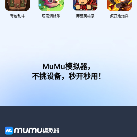
背包乱斗
萌宠消除乐
莽荒英雄录
疯狂炮炮兵
MuMu模拟器，
不挑设备，秒开秒用！