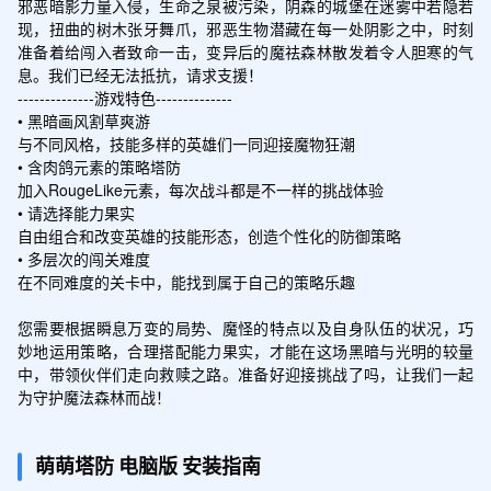
邪恶暗影力量入侵，生命之泉被污染，阴森的城堡在迷雾中若隐若
现，扭曲的树木张牙舞爪，邪恶生物潜藏在每一处阴影之中，时刻
准备着给闯入者致命一击，变异后的魔祛森林散发着令人胆寒的气
息。我们已经无法抵抗，请求支援！

--------------游戏特色--------------

• 黑暗画风割草爽游

与不同风格，技能多样的英雄们一同迎接魔物狂潮

• 含肉鸽元素的策略塔防

加入RougeLike元素，每次战斗都是不一样的挑战体验

• 请选择能力果实

自由组合和改变英雄的技能形态，创造个性化的防御策略

• 多层次的闯关难度

在不同难度的关卡中，能找到属于自己的策略乐趣

您需要根据瞬息万变的局势、魔怪的特点以及自身队伍的状况，巧
妙地运用策略，合理搭配能力果实，才能在这场黑暗与光明的较量
中，带领伙伴们走向救赎之路。准备好迎接挑战了吗，让我们一起
为守护魔法森林而战！
萌萌塔防
电脑版
安装指南