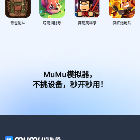
背包乱斗
萌宠消除乐
莽荒英雄录
疯狂炮炮兵
MuMu模拟器，
不挑设备，秒开秒用！