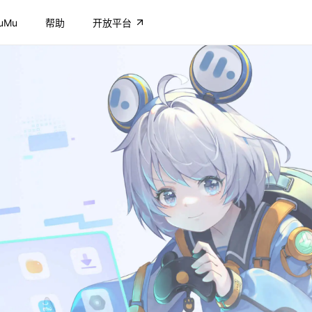
uMu
帮助
开放平台