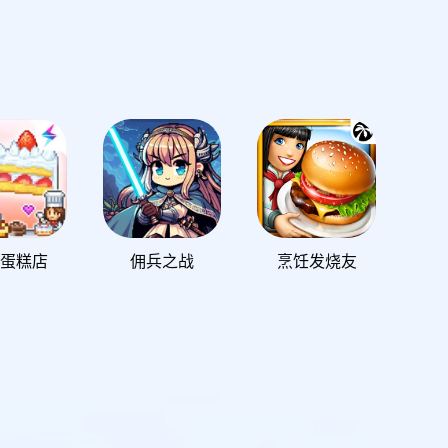
蛋糕店
佣兵之战
烹饪发烧友