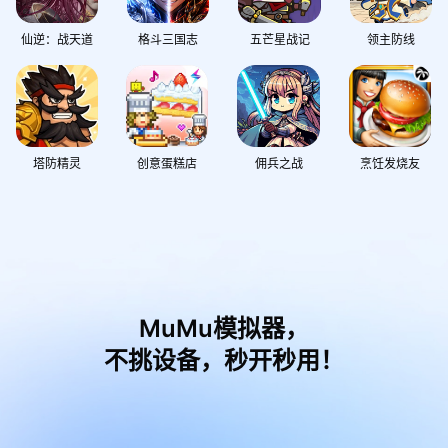
仙逆：战天道
格斗三国志
五芒星战记
领主防线
塔防精灵
创意蛋糕店
佣兵之战
烹饪发烧友
MuMu模拟器，
不挑设备，秒开秒用！