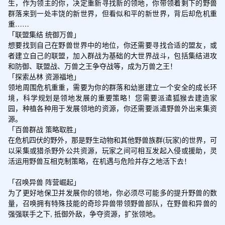
生，作为领主的你，决定重新寻找新的领地，你带领着剩下的野兽
群落来到一处丰饶的新世界，但看似和平的新世界，背后却危机重
重……

「联盟集结 统御万兽」

想要找到自己在野兽世界中的地位，你还需要寻找合适的盟友，或
者建立自己的联盟，加入群战为基础的大世界战斗，包括集结进攻
和防御、联盟战、万兽之王争夺战等，成为万兽之王！

「探索丛林 资源福地」

领地周围危机重重，需要为你的群落和幼崽建立一个安全的成长环
境，科学规划是领地发展的重要策略！您需要派遣狐猴去建造家
园，种植各种用于发展领地的资源，你还需要派遣野兽外出来集资
源。

「百兽群战 策略取胜」

在危机四伏的野外，那是野生动物和其他野兽族群(玩家)的世界，可
以采集或猎杀野外公共资源，玩家之间可相互发起入侵或援助，灵
活运用野兽互相克制策略，在机遇与危险并存之地活下去！

「召唤异兽 阵营崛起」

为了更好地保卫并发展你的领地，你必须尽可能多的提升野兽的数
量，召唤拥有特殊技能的奇珍异兽带领野兽部队，在野兽和异兽的
强强联手之下, 抵御外敌，争夺资源，扩张领地。