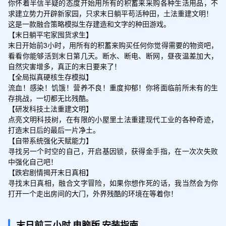
你怀着半信半疑的态度开始用所有的积蓄来采购各种生活用品，不
求建立势力开辟新家园，只求末日躺平苟活种田，土法重建文明！

这是一款融合策略模拟生存建造和文字的种田游戏。

【末日躺平宅家囤货求生】

末日开始前3小时，用所有的积蓄来购买任何你觉得需要的物资吧，
看看你能够活到末日第几天。断水、断电、断网，昼夜温差加大，
自然灾害增多，真正的末日要来了！

【全局拟真硬核生存模拟】

流血！感染！饥饿！营养不良！重度抑郁！你将面临前所未有的生
存挑战，一切都无比残酷。

【研发科技土法重建文明】

点亮文明科技树，在有限的小屋里土法重建现代工业的各种奇迹，
打造末日后的最后一片净土。

【自带系统强化天赋能力】

寻找另一个时空的自己，开启基因锁，获得金手指，在一次次失败
中强化自己吧！

【跌宕剧情揭开末日真相】

寻找末日真相，融合文字冒险，如果你想作死的话，我当然会为你
打开一个走出房间的大门，外界残酷的环境在等着你！
末日前三小时
电脑版
安装指南