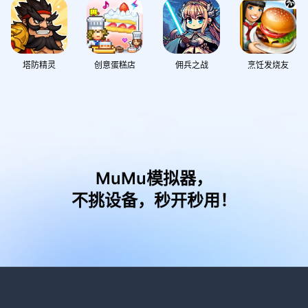
塔防精灵
创意蛋糕店
佣兵之战
烹饪发烧友
MuMu模拟器，
不挑设备，秒开秒用！