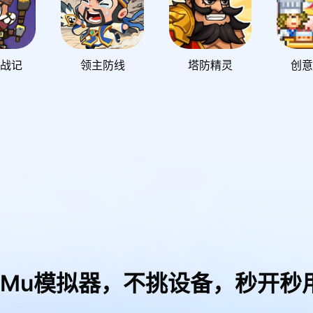
星战记
领主防线
塔防精灵
创意
uMu模拟器，
不挑设备，秒开秒