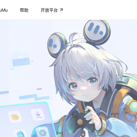
uMu
帮助
开放平台