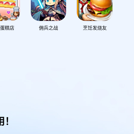
蛋糕店
佣兵之战
烹饪发烧友
用！