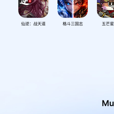
仙逆：战天道
格斗三国志
五芒
M