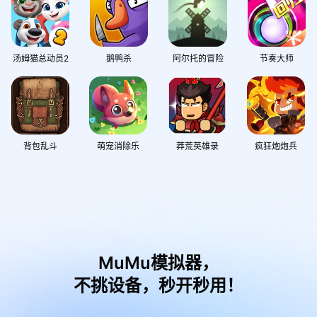
汤姆猫总动员2
鹅鸭杀
阿尔托的冒险
节奏大师
背包乱斗
萌宠消除乐
莽荒英雄录
疯狂炮炮兵
MuMu模拟器，
不挑设备，秒开秒用！