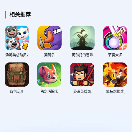
相关推荐
汤姆猫总动员2
鹅鸭杀
阿尔托的冒险
节奏大师
背包乱斗
萌宠消除乐
莽荒英雄录
疯狂炮炮兵