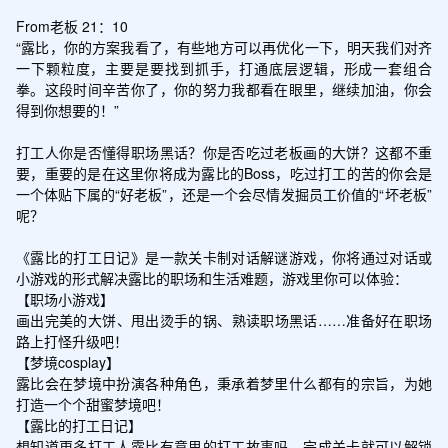
From老板 21：10

“露比，你的方案我看了，有些地方可以再优化一下，明天我们对齐
一下颗粒度，主要是要找到抓手，打通底层逻辑，形成一套组合
拳。这段时间辛苦你了，你的努力我都看在眼里，继续加油，你会
得到你想要的！”

打工人你是否懂得职场黑话？你是否吃过老板画的大饼？这都不重
要，重要的是在这里你将成为露比的Boss，吃过打工的苦的你会是
一个体贴下属的“好老板”，还是一个会尽情发掘员工价值的“坏老板”
呢？

《露比的打工日记》是一款关卡制对话解谜游戏，你将通过对话或
小游戏的形式解决露比的职场和生活难题，游戏里你可以体验：

【职场小游戏】

画出完美的大饼、甩出烫手的锅、熟读职场黑话……准备好在职场
路上打怪升级吧！

【梦境cosplay】

露比会在梦境中扮演各种角色，秉承着梦里什么都有的宗旨，为她
打造一个个甜蜜梦境吧！

【露比的打工日记】

想知道更多打工人露比有意思的打工故事吗，完成关卡就可以解锁