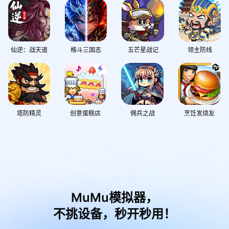
仙逆：战天道
格斗三国志
五芒星战记
领主防线
塔防精灵
创意蛋糕店
佣兵之战
烹饪发烧友
MuMu模拟器，
不挑设备，秒开秒用！