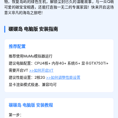
物，恢复岛屿的绿色生机，解锁尘封已久的温暖故事，与一众Q萌
可爱的碳宝宝相遇，还能打造独一无二的专属家园！快来开启这场
意义非凡的海岛之旅吧！
碳碳岛
电脑版
安装指南
推荐配置
推荐使用MuMu模拟器运行
建议电脑配置：CPU4核+ 内存4G+ 系统i5+ 显卡GTX750Ti+
需要开启VT
>>如何开启VT
建议性能设置：2核2G
>>如何调整性能设置
显卡渲染模式极速、兼容均可
碳碳岛
电脑版
安装教程
第一步：