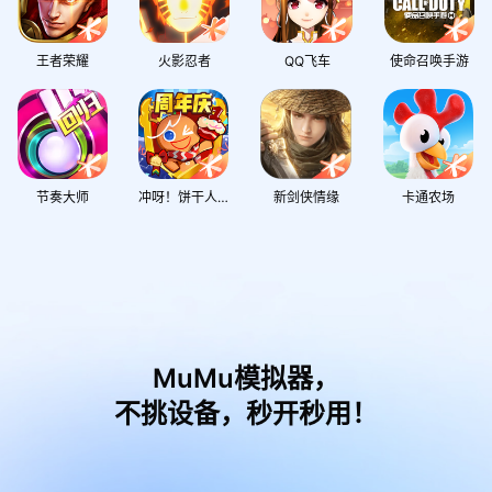
王者荣耀
火影忍者
QQ飞车
使命召唤手游
节奏大师
冲呀！饼干人：王国
新剑侠情缘
卡通农场
MuMu模拟器，
不挑设备，秒开秒用！