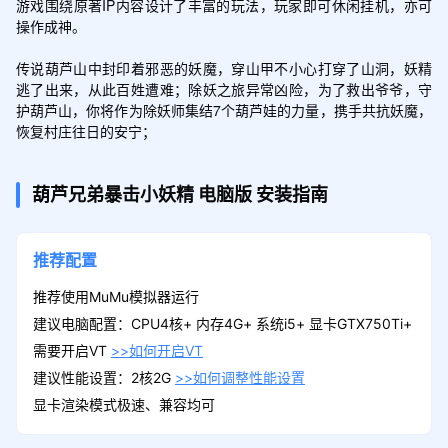
游戏围绕原著IP内容设计了丰富的玩法，玩家即可休闲挂机，亦可
操作成神。

传说葫芦山中封印着邪恶的妖魔，穿山甲不小心打穿了山洞，妖精
逃了出来，从此百姓遭难；除妖之旅异常凶险，为了救出爷爷，守
护葫芦山，你将作为除妖师集结7个葫芦娃的力量，携手共抗妖魔，
恢复村庄往日的安宁；
葫芦兄弟暴击小妖精
电脑版
安装指南
推荐配置
推荐使用MuMu模拟器运行
建议电脑配置：CPU4核+ 内存4G+ 系统i5+ 显卡GTX750Ti+
需要开启VT
>>如何开启VT
建议性能设置：2核2G
>>如何调整性能设置
显卡渲染模式极速、兼容均可