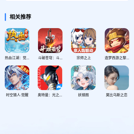
相关推荐
热血江湖：觉醒
斗破苍穹：斗帝之路
宗师之上
造梦西游之黎尤浩劫篇
时空猎人·觉醒
奥特曼：光之战士
妖错图
莫比乌斯之恋