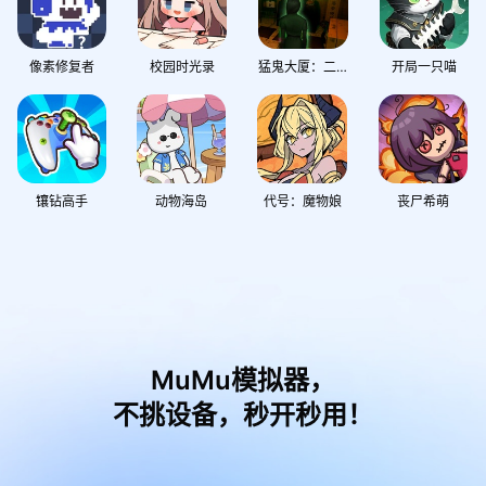
像素修复者
校园时光录
猛鬼大厦：二楼的辫子姑娘
开局一只喵
镶钻高手
动物海岛
代号：魔物娘
丧尸希萌
MuMu模拟器，
不挑设备，秒开秒用！