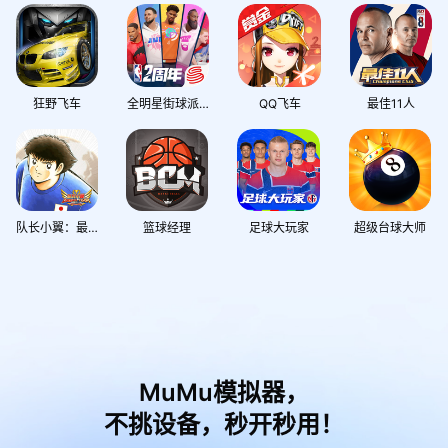
狂野飞车
全明星街球派对
QQ飞车
最佳11人
队长小翼：最强十一人
篮球经理
足球大玩家
超级台球大师
MuMu模拟器，
不挑设备，秒开秒用！