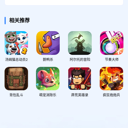
相关推荐
汤姆猫总动员2
鹅鸭杀
阿尔托的冒险
节奏大师
背包乱斗
萌宠消除乐
莽荒英雄录
疯狂炮炮兵