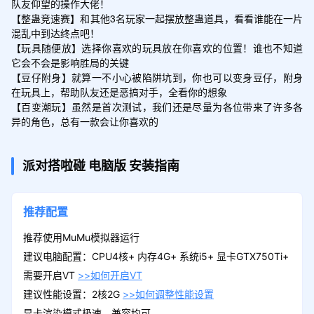
队友仰望的操作大佬！

【整蛊竞速赛】和其他3名玩家一起摆放整蛊道具，看看谁能在一片
混乱中到达终点吧！

【玩具随便放】选择你喜欢的玩具放在你喜欢的位置！谁也不知道
它会不会是影响胜局的关键

【豆仔附身】就算一不小心被陷阱坑到，你也可以变身豆仔，附身
在玩具上，帮助队友还是恶搞对手，全看你的想象

【百变潮玩】虽然是首次测试，我们还是尽量为各位带来了许多各
异的角色，总有一款会让你喜欢的
派对搭啦碰
电脑版
安装指南
推荐配置
推荐使用MuMu模拟器运行
建议电脑配置：CPU4核+ 内存4G+ 系统i5+ 显卡GTX750Ti+
需要开启VT
>>如何开启VT
建议性能设置：2核2G
>>如何调整性能设置
显卡渲染模式极速、兼容均可