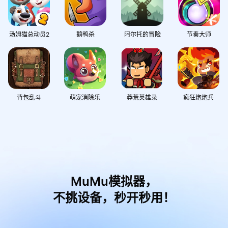
汤姆猫总动员2
鹅鸭杀
阿尔托的冒险
节奏大师
背包乱斗
萌宠消除乐
莽荒英雄录
疯狂炮炮兵
MuMu模拟器，
不挑设备，秒开秒用！