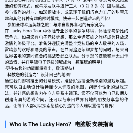
活的粉碎模式，或与朋友联手进行三人（3 对 3 对 3）团队挑战。
参与激烈的战斗，如球帽战斗，或沉迷于我们巧克力工厂的甜蜜乐
趣和其他各种有趣的限时模式。快来一起创造难忘的回忆！

- 参加全球幸运英雄之旅：与来自世界各地的玩家竞争。

在 Lucky Hero Tour 中体验专业公平的竞争环境，体验无与伦比的
竞争力。如果您有电子竞技梦想，那么幸运英雄之旅将成为释放您
激情的终极平台。准备好迎接充满整个竞技场的令人敬畏的入场，
雷鸣般的欢呼和响亮的掌声。在共同追逐荣耀梦想的同时，与来自
世界各地的志同道合的挑战者建立联系。分享您的技能和肆无忌惮
的热情，并在星际电子竞技领域成为一颗璀璨的明星！

·更多有趣的功能即将推出，敬请期待！

- 释放您的创造力：设计自己的地图！

通过我们即将推出的创意模式，准备好迎接全新级别的游戏乐趣。
您可以自由地设计独特而令人惊叹的地图，创建个性化的游戏玩
法，并让您的想象力在立方星系中翱翔。您不仅可以为自己和朋友
创建专属的游戏空间，还可以与来自世界各地的朋友分享您的作
品，让每个人都可以探索您精心打造的令人难以置信的世界！
Who is The Lucky Hero？
电脑版
安装指南