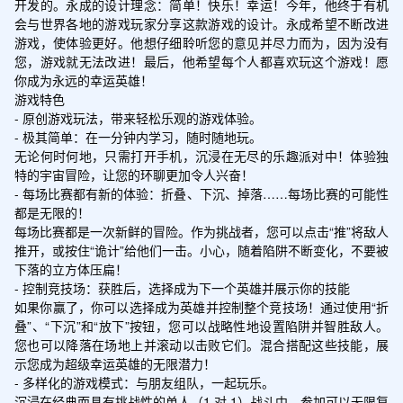
开发的。永成的设计理念：简单！快乐！幸运！今年，他终于有机
会与世界各地的游戏玩家分享这款游戏的设计。永成希望不断改进
游戏，使体验更好。他想仔细聆听您的意见并尽力而为，因为没有
您，游戏就无法改进！最后，他希望每个人都喜欢玩这个游戏！愿
你成为永远的幸运英雄！

游戏特色

- 原创游戏玩法，带来轻松乐观的游戏体验。

- 极其简单：在一分钟内学习，随时随地玩。

无论何时何地，只需打开手机，沉浸在无尽的乐趣派对中！体验独
特的宇宙冒险，让您的环聊更加令人兴奋！

- 每场比赛都有新的体验：折叠、下沉、掉落……每场比赛的可能性
都是无限的！

每场比赛都是一次新鲜的冒险。作为挑战者，您可以点击“推”将敌人
推开，或按住“诡计”给他们一击。小心，随着陷阱不断变化，不要被
下落的立方体压扁！

- 控制竞技场：获胜后，选择成为下一个英雄并展示你的技能

如果你赢了，你可以选择成为英雄并控制整个竞技场！通过使用“折
叠”、“下沉”和“放下”按钮，您可以战略性地设置陷阱并智胜敌人。
您也可以降落在场地上并滚动以击败它们。混合搭配这些技能，展
示您成为超级幸运英雄的无限潜力！

- 多样化的游戏模式：与朋友组队，一起玩乐。

沉浸在经典而具有挑战性的单人（1 对 1）战斗中，参加可以无限复