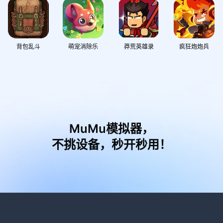
背包乱斗
萌宠消除乐
莽荒英雄录
疯狂炮炮兵
MuMu模拟器，
不挑设备，秒开秒用！