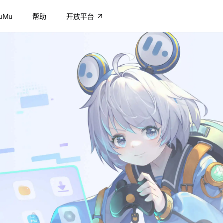
uMu
帮助
开放平台