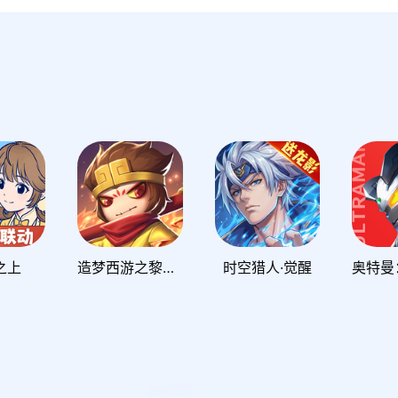
之上
造梦西游之黎尤浩劫篇
时空猎人·觉醒