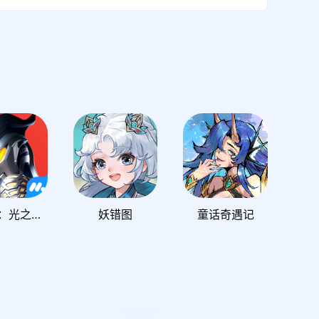
奥特曼：光之战士
妖错图
童话奇遇记