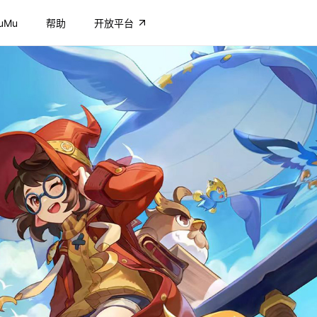
uMu
帮助
开放平台