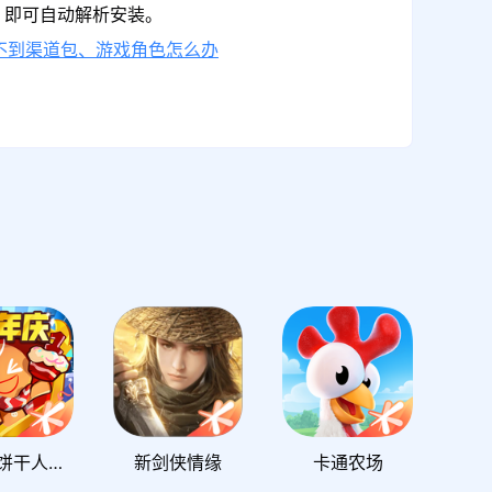
，即可自动解析安装。
不到渠道包、游戏角色怎么办
冲呀！饼干人：王国
新剑侠情缘
卡通农场