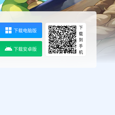
下
下载电脑版
载
到
手
下载安卓版
机