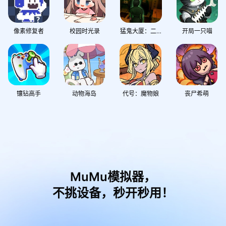
像素修复者
校园时光录
猛鬼大厦：二楼的辫子姑娘
开局一只喵
镶钻高手
动物海岛
代号：魔物娘
丧尸希萌
MuMu模拟器，
不挑设备，秒开秒用！