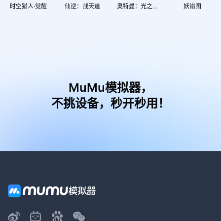
时空猎人·觉醒
仙逆：战天道
奥特曼：光之战士
妖错图
MuMu模拟器，
不挑设备，秒开秒用！