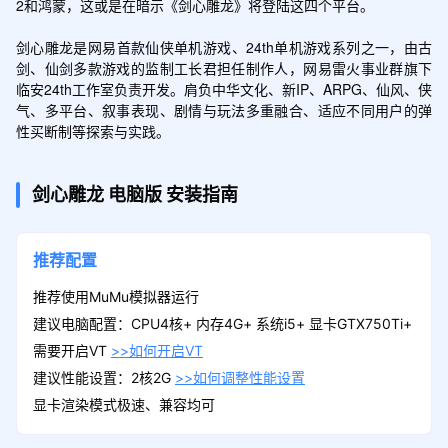
2和鸿蒙，这或是在暗示《剑心雕龙》将登陆这四个平台。

剑心雕龙是网易首款仙侠单机游戏、24th单机游戏系列之一，由古
剑、仙剑多款游戏的监制工长君担任制作人，网易雷火事业群旗下
临安24th工作室负责开发。肩负中华文化、新IP、ARPG、仙风、侠
气、多平台、叙事表现、剧情与玩法多重融合、适应不同用户的弹
性买断制等探索与实践。
剑心雕龙
电脑版
安装指南
推荐配置
推荐使用MuMu模拟器运行
建议电脑配置：CPU4核+ 内存4G+ 系统i5+ 显卡GTX750Ti+
需要开启VT
>>如何开启VT
建议性能设置：2核2G
>>如何调整性能设置
显卡渲染模式极速、兼容均可