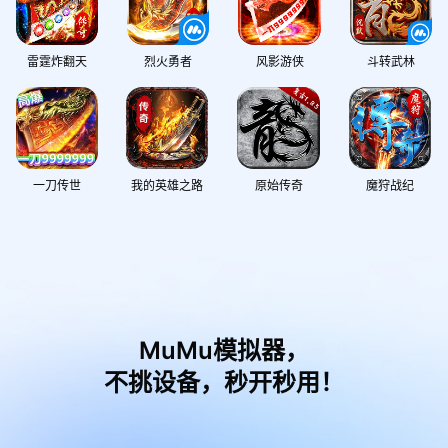
雷霆炸翻天
烈火勇者
风影游侠
斗转武林
一刀传世
我的英雄之路
原始传奇
魔狩战纪
MuMu模拟器，
不挑设备，秒开秒用！