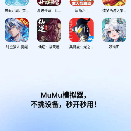
热血江湖：觉醒
斗破苍穹：斗帝之路
宗师之上
造梦西游之黎尤浩劫篇
时空猎人·觉醒
仙逆：战天道
奥特曼：光之战士
妖错图
MuMu模拟器，
不挑设备，秒开秒用！