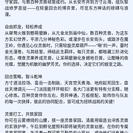
守家园，与数百种灵兽结誓成约。从长安市井到方寸云海，组队智
战修罗恶徒——在轻量回合的博弈里，尽览东方神话的磅礴与浪
漫。

自由抓宠，轻松养成

从桀骜火猴到憨萌貔貅，从亢金龙到画中仙，数百种灵兽，为这东
方玄幻世界，平添几分神秘色彩。或漫步在长安街头，或跋涉在魔
王岭，你遇见心仪灵兽时，只需轻旋灵犀葫芦——“啾”的一声，霎时
金光漫卷，与其结誓，缔结此生羁绊。每只灵兽，都暗藏三阶进化
形态。喂食灵果养成灵兽，让呆萌貔貅化身撼地巨兽，让酣睡的夜
光蝶，觉醒为机敏的幽梦芳灵。你的选择，决定它们的蜕变之路。

回合策略，智斗乾坤

方寸道法控场、蛮岳一击制敌、天宫焚天煮海、地府起死回生、盘
丝天律调元——门派技能环环相扣！各大门派更有特有分支精，随
心修炼。百种灵兽伴你左右，奇异神通，万般搭配，助阵你与队友
的每一次抉择，彼此的协同配合，皆可成为扭转战局的关键！

灵兽打工，共筑家园

你可在云雾缭绕的山腰，搭一座灵兽家园，清晨用锻造台淬炼灵兽
的玄铁护甲，午后到孵化屋照料即将破壳的灵兽幼崽。在你的专属
灵兽家园里，生活着一群可爱又勤劳的小家伙，或许他们没有移山