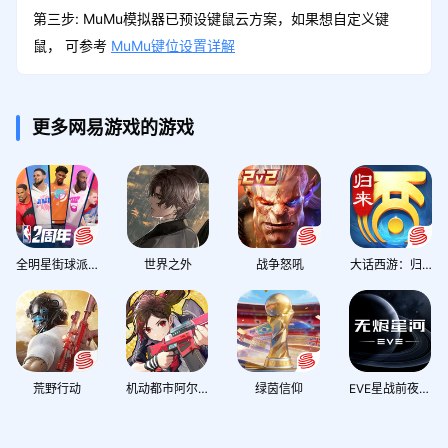
第三步: MuMu模拟器已预设键鼠云方案，如果想自定义键
鼠， 可参考
MuMu键位设置详解
更多网易游戏的游戏
全明星街球派对
世界之外
战争怒吼
大话西游：归来
荒野行动
机动都市阿尔法
绿茵信仰
EVE星战前夜：无烬星河