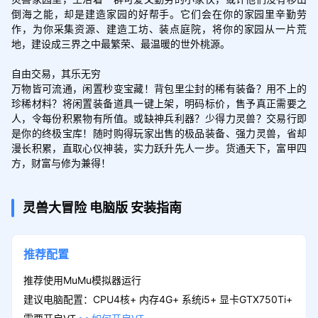
倒海之能，却是建造家园的好帮手。它们会在你的家园里辛勤劳
作，为你采集资源、建造工坊、装点庭院，将你的家园从一片荒
地，建设成三界之中最繁荣、最温暖的世外桃源。

自由交易，其乐无穷

万物皆可流通，闲置秒变宝藏！背包里尘封的稀有装备？用不上的
珍稀材料？将闲置装备道具一键上架，明码标价，售予真正需要之
人，令每份积累物有所值。或缺神兵利器？少得力灵兽？交易行即
是你的终极宝库！随时购得玩家出售的极品装备、强力灵兽，省却
漫长积累，直取心仪神装，实力跃升先人一步。货通天下，富甲四
方，财富与修为兼得！
灵兽大冒险
电脑版
安装指南
推荐配置
推荐使用MuMu模拟器运行
建议电脑配置：CPU4核+ 内存4G+ 系统i5+ 显卡GTX750Ti+