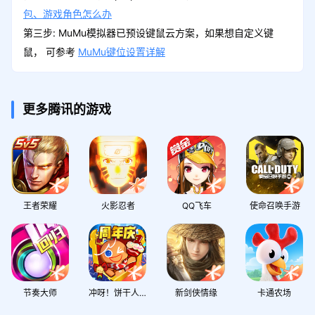
包、游戏角色怎么办
第三步: MuMu模拟器已预设键鼠云方案，如果想自定义键
鼠， 可参考
MuMu键位设置详解
更多腾讯的游戏
王者荣耀
火影忍者
QQ飞车
使命召唤手游
节奏大师
冲呀！饼干人：王国
新剑侠情缘
卡通农场