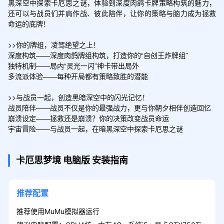
黑深空中探索卡厄思之谜，体验到深度肉鸽卡牌策略构筑的魅力，
还可以与战员们并肩作战、彼此陪伴，让你的策略与脑力成为拯救
命运的底牌！

>>你的牌组，凌驾绝望之上！

深度构筑——深度肉鸽牌组构筑，打造你的“自创王炸牌组”

独特机制——局内“灵光一闪”神卡带出局外

多流派体验——每种开局都有策略致胜的潜能

>>与战员一起，创造黑暗深空中的闪光记忆！

战员陪伴——战员不仅是你的最强战力，更与你朝夕相伴创造回忆

崩溃设定——拯救还是崩溃？你的决策改变战员命运

宇宙冒险——与战员一起，在暗黑深空中探索卡厄思之谜
卡厄思梦境
电脑版
安装指南
推荐配置
推荐使用MuMu模拟器运行