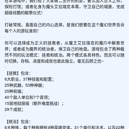
在本游戏中，我们给了大家做二五仔的机会，要么加入正义之师，
探险打怪；或者化身为魔头艾拉瑞克本尊，守卫自己的城堡，完成
超级炫酷的献祭仪式！

·

打破常规，直面自己的内心选择，是我们想要在这个魔幻世界告诉
每个人的游玩准则！

·

你可以选择成为正义的拯救者，从魔王艾拉瑞克的魔爪中解救世
界；或者成为魔界的统治者，保卫自己的地盘。游戏包含了两种截
然不同的玩法模式：拯救和统治。两个模式各具特色，而且可以随
时切换，存档、进度和成就也彼此独立，毫无后顾之忧~

·

【拯救】包含：

6大职业，37种技能和配置；

25种武器，53种神器；

25种祝福；

40个敌人单位和7个首领；

15层地狱层级（额外难度挑战）；

29个成就；

·

【统治】包含：

6大种族，每个种族拥有9种英雄变体，31个单位和法术，以及22种