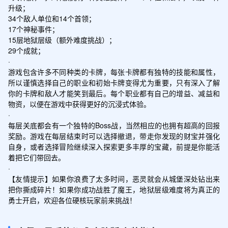
升级；

34个敌人单位和14个首领；

17个神秘事件；

15层地狱层级（额外难度挑战）；

29个成就；

·

游戏包含许多不同种类的卡牌，每张卡牌都有独特的技能和属性，
所以谨慎选择自己的职业和初始卡牌变得尤为重要，只有深入了解
你的卡牌和敌人才能笑到最后。每个职业都有自己的增益、减益和
物资，以便在游戏中获得更好的沉浸式体验。

·

每层关底都会有一个独特的Boss战，当然相应的也拥有超高的回报
奖励。游戏在每层结束时可以选择撤退，带走你发现的财宝并强化
自身，或者选择冒险继续深入探索更多丰厚的宝藏，前提是你能活
着把它们带回去。

·

【友情提示】如果你浪费了太多时间，恶灵就会从城堡深处钻出来
把你撕成碎片！如果你成功战胜了魔王，地狱层级难度将为真正的
勇士开启，欢迎各位硬核玩家前来挑战！