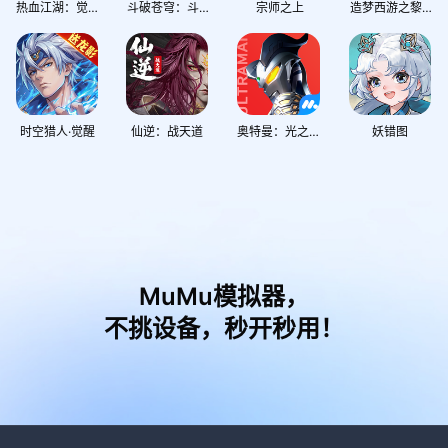
热血江湖：觉醒
斗破苍穹：斗帝之路
宗师之上
造梦西游之黎尤浩劫篇
时空猎人·觉醒
仙逆：战天道
奥特曼：光之战士
妖错图
MuMu模拟器，
不挑设备，秒开秒用！