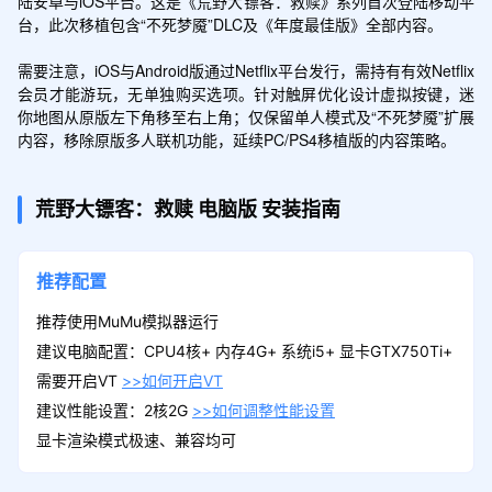
陆安卓与iOS平台。这是《荒野大镖客：救赎》系列首次登陆移动平
台，此次移植包含“不死梦魇”DLC及《年度最佳版》全部内容。

需要注意，iOS与Android版通过Netflix平台发行，需持有有效Netflix
会员才能游玩，无单独购买选项。针对触屏优化设计虚拟按键，迷
你地图从原版左下角移至右上角；仅保留单人模式及“不死梦魇”扩展
内容，移除原版多人联机功能，延续PC/PS4移植版的内容策略。
荒野大镖客：救赎
电脑版
安装指南
推荐配置
推荐使用MuMu模拟器运行
建议电脑配置：CPU4核+ 内存4G+ 系统i5+ 显卡GTX750Ti+
需要开启VT
>>如何开启VT
建议性能设置：2核2G
>>如何调整性能设置
显卡渲染模式极速、兼容均可