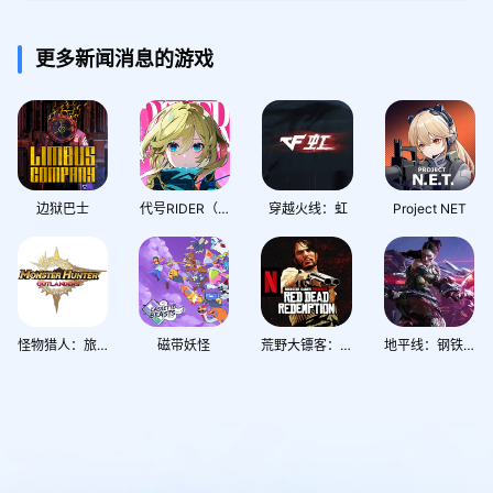
更多新闻消息的游戏
边狱巴士
代号RIDER（Chasing Kaleidorider）
穿越火线：虹
Project NET
怪物猎人：旅人
磁带妖怪
荒野大镖客：救赎
地平线：钢铁前线