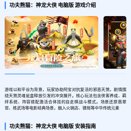
八卦灵玉*5+升星石*500+铜币*1000
功夫熊猫：神龙大侠
电脑版
游戏介绍
神龙赐福至尊包
领取
八卦灵玉*5+修为丹*5+青灵果*5
盖世武侠启航包
领取
八卦灵玉*2+入门心法*200+强化石*200
游戏以和平谷为背景，玩家协助阿宝对抗复活的邪恶天煞，剧情围
绕天煞灵魂瓮盒释放引发的冲突展开。核心玩法包含侠客养成、羁
签到1天礼包
绊系统、阵容搭配激活合体技的自走棋战斗模式。场景还原翡翠
领取
宫、练武场等电影经典场景，融入火锅店、镖局等中华传统元素
SSR随机碎片*30+入门心法*200+强化石*
200
功夫熊猫：神龙大侠
电脑版
安装指南