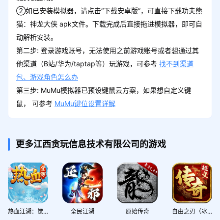
②如已安装模拟器，请点击“下载安卓版”，可直接下载功夫熊
功夫熊猫：神龙大侠 Lv10
猫：神龙大侠 apk文件。下载完成后直接拖进模拟器，即可自
领取
招募神符*10+入门心法*300+强化石*300
动解析安装。
第二步: 登录游戏账号，无法使用之前游戏账号或者想通过其
他渠道（B站/华为/taptap等）玩游戏，可参考
找不到渠道
包、游戏角色怎么办
签到7天礼包
领取
第三步: MuMu模拟器已预设键鼠云方案，如果想自定义键
招募神符*5+橙耀石*1+龙魂晶石*10
鼠， 可参考
MuMu键位设置详解
首充礼包
更多江西贪玩信息技术有限公司的游戏
领取
八卦灵玉*5+铜币*10000+入门心法*100
+强化石*100
热血江湖：觉醒
全民江湖
原始传奇
自由之刃（冰雪超变传奇）