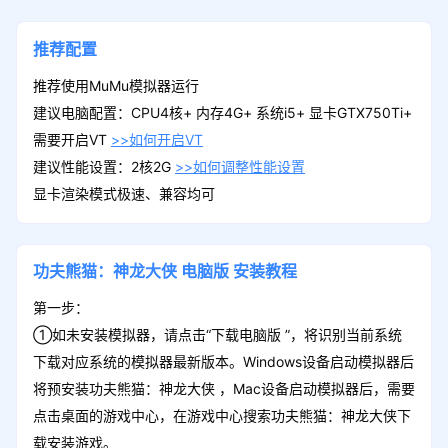
签到3天礼包
领取
八卦灵玉*5+升星石*1000+修为丹*20
推荐配置
推荐使用MuMu模拟器运行
建议电脑配置：CPU4核+ 内存4G+ 系统i5+ 显卡GTX750Ti+
签到5天礼包
需要开启VT
>>如何开启VT
领取
招募神符*5+紫灵石*5+龙魂晶石*5
建议性能设置：2核2G
>>如何调整性能设置
显卡渲染模式极速、兼容均可
功夫熊猫：神龙大侠 Lv8
领取
功夫熊猫：神龙大侠
电脑版
安装教程
八卦灵玉*10+入门心法*100+强化石*100
第一步：
①如未安装模拟器，请点击“下载电脑版 ”，将识别当前系统
下载对应系统的模拟器最新版本。Windows设备启动模拟器后
功夫熊猫：神龙大侠 Lv9
领取
将预安装功夫熊猫：神龙大侠 ，Mac设备启动模拟器后，需要
八卦灵玉*20+入门心法*200+强化石*200
点击桌面的游戏中心，在游戏中心搜索功夫熊猫：神龙大侠下
载安装游戏。