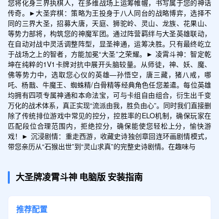
您将化身三界执棋人，在多维战场上运筹帷幄，书写属于您的神话
传奇。►大圣弈棋：策略为王投身于八人同台的战略博弈，选择不
同的三界大圣，招募大唐，天庭、狮驼岭、灵山、龙族、花果山、
等势力部将，构筑您的神魔军团。通过阵营羁绊与大圣英雄联动，
在自动对战中灵活调整阵型，显圣神通，运筹决胜。只有最终屹立
于战场之上的智者，方能加冕“大圣”之荣耀。► 凌霄斗神：智定乾
坤在纯粹的1V1卡牌对抗中展开头脑较量。从师徒，神、妖、魔、
佛等势力中，选取您心仪的英雄—孙悟空，唐三藏，猪八戒，哪
吒、杨戬、牛魔王、蜘蛛精/白骨精等经典角色任您差遣。每位英雄
均拥有四项专属神通和本命法宝，可与卡组自由组合，衍生出千变
万化的战术体系，真正实现“流派由我，胜负由心”。同时我们直接删
除了传统排位游戏中常见的控分，控胜率的ELO机制，确保玩家在
匹配段位合理范围内，拒绝控分，确保能使您轻松上分，愉快游
戏！► 沉浸剧情：重走西游，收藏史诗独创章回连环画剧情模式，
带您亲历从“石猴出世”到“灵山求真”的完整史诗剧情。在趣味与
大圣牌凌霄斗神
电脑版
安装指南
推荐配置