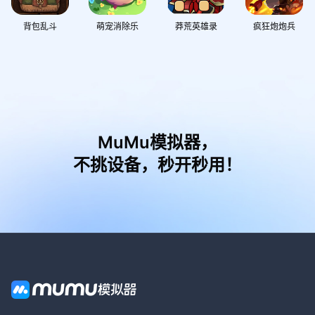
背包乱斗
萌宠消除乐
莽荒英雄录
疯狂炮炮兵
MuMu模拟器，
不挑设备，秒开秒用！