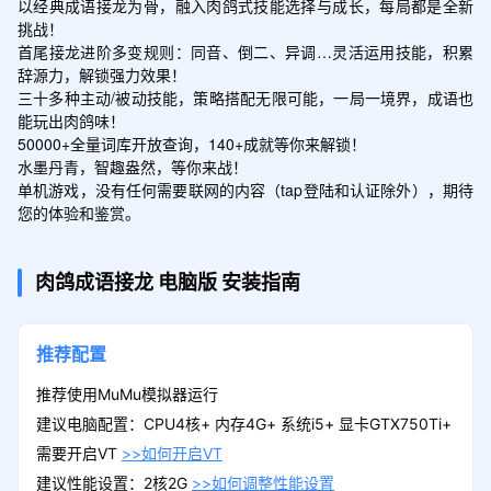
以经典成语接龙为骨，融入肉鸽式技能选择与成长，每局都是全新
挑战！

首尾接龙进阶多变规则：同音、倒二、异调…灵活运用技能，积累
辞源力，解锁强力效果！

三十多种主动/被动技能，策略搭配无限可能，一局一境界，成语也
能玩出肉鸽味！

50000+全量词库开放查询，140+成就等你来解锁！

水墨丹青，智趣盎然，等你来战！

单机游戏，没有任何需要联网的内容（tap登陆和认证除外），期待
您的体验和鉴赏。
肉鸽成语接龙
电脑版
安装指南
推荐配置
推荐使用MuMu模拟器运行
建议电脑配置：CPU4核+ 内存4G+ 系统i5+ 显卡GTX750Ti+
需要开启VT
>>如何开启VT
建议性能设置：2核2G
>>如何调整性能设置