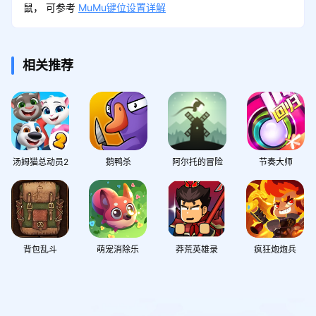
鼠， 可参考
MuMu键位设置详解
相关推荐
汤姆猫总动员2
鹅鸭杀
阿尔托的冒险
节奏大师
背包乱斗
萌宠消除乐
莽荒英雄录
疯狂炮炮兵