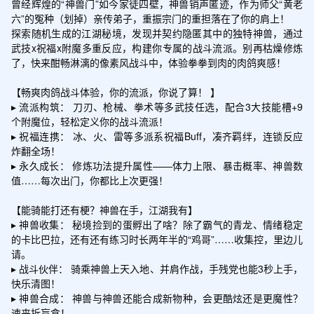
曾经辉煌的“神兽门”如今家徒四壁，神兽销声匿迹，作为师父“黄老
六”的冤种（划掉）亲传弟子，重振宗门的重担落在了你的肩上！

探索随机生成的江湖秘境，发现并契约隐匿其中的独特神兽，通过
武技x祝福x附魔多重反应，构建你专属的战斗流派。别再枯燥修炼
了，快来酣畅淋漓的像素风战斗中，体验拳拳到肉的肉鸽爽感！

【畅爽肉鸽战斗体验，你的流派，你说了算！ 】

▸ 流派构筑： 刀刃、枪械、拳术等多武技任选，配合3大技能槽+9
个附魔位，轻松定义你的战斗流派！

▸ 祝福连携： 冰、火、雷等多派系祝福Buff，凑齐羁绊，连锁反应
炸翻全场！

▸ 永久成长： 修炼功法提升属性——体力上限、暴击概率、神兽数
值……每次出门，你都比上次更强！

【能骑能打还有梗？神兽在手，江湖我有】

▸ 神兽收集： 秘境捡到的蛋孵出了啥？除了霸气的青龙、情绪稳定
的卡比巴拉，还有还有练习时长两年半的“鸡哥”……收集控，里边儿
请。

▸ 战斗伙伴： 骑乘神兽上天入地、并肩作战，手残党也能3秒上手，
快乐清图！

▸ 神兽合成： 神兽与神兽还能合成新物种，会更酷炫还是更魔性？
速来拆盲盒！
