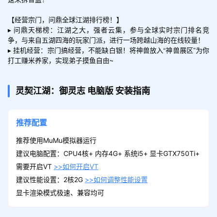
【经营宗门，问鼎全球江湖排行榜！】

▸ 问鼎天梯榜：江湖之大，强者云集，参与全球实时宗门排名竞
争，与来自五湖四海的玩家门派，进行一场跨越山海的在线较量！

▸ 挂机经营：宗门搞经营，不能缺白银！将神兽放入“神兽展区”为你
打工赚米养家，实现弟子摸鱼自由~
灵契江湖：御灵志
电脑版
安装指南
推荐配置
推荐使用MuMu模拟器运行
建议电脑配置：CPU4核+ 内存4G+ 系统i5+ 显卡GTX750Ti+
需要开启VT
>>如何开启VT
建议性能设置：2核2G
>>如何调整性能设置
显卡渲染模式极速、兼容均可