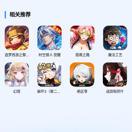
相关推荐
造梦西游之黎尤浩劫篇
时空猎人·觉醒
搭救之路
魔法工艺
幻塔
崩坏3（第二部上线）
绝区零
战双帕弥什