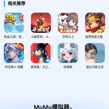
相关推荐
热血江湖：觉醒
斗破苍穹：斗帝之路
宗师之上
造梦西游之黎尤浩劫篇
时空猎人·觉醒
奥特曼：光之战士
妖错图
莫比乌斯之恋
MuMu模拟器，