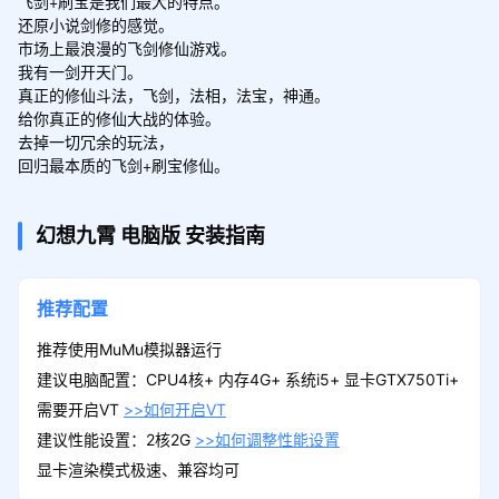
飞剑+刷宝是我们最大的特点。

还原小说剑修的感觉。

市场上最浪漫的飞剑修仙游戏。

我有一剑开天门。

真正的修仙斗法，飞剑，法相，法宝，神通。

给你真正的修仙大战的体验。

去掉一切冗余的玩法，

回归最本质的飞剑+刷宝修仙。
幻想九霄
电脑版
安装指南
推荐配置
推荐使用MuMu模拟器运行
建议电脑配置：CPU4核+ 内存4G+ 系统i5+ 显卡GTX750Ti+
需要开启VT
>>如何开启VT
建议性能设置：2核2G
>>如何调整性能设置
显卡渲染模式极速、兼容均可