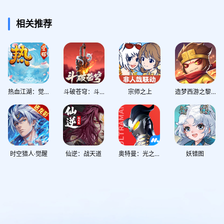
相关推荐
热血江湖：觉醒
斗破苍穹：斗帝之路
宗师之上
造梦西游之黎尤浩劫篇
时空猎人·觉醒
仙逆：战天道
奥特曼：光之战士
妖错图