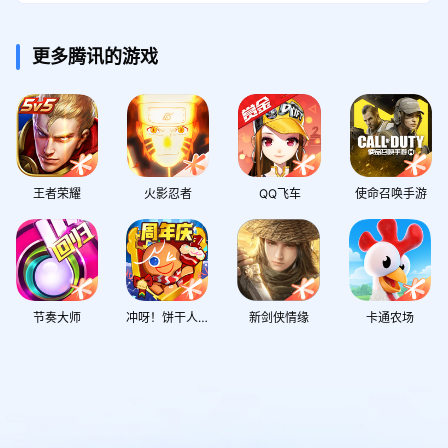
更多腾讯的游戏
王者荣耀
火影忍者
QQ飞车
使命召唤手游
节奏大师
冲呀！饼干人：王国
新剑侠情缘
卡通农场