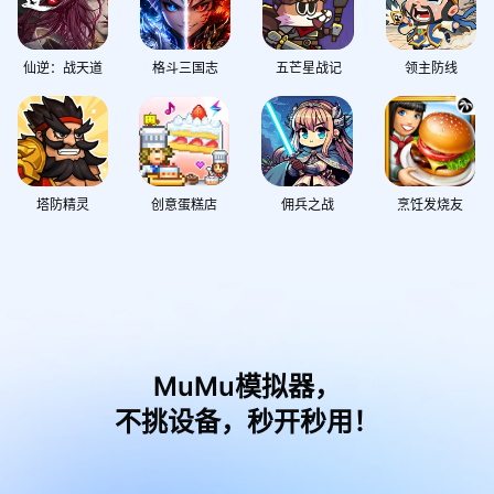
仙逆：战天道
格斗三国志
五芒星战记
领主防线
塔防精灵
创意蛋糕店
佣兵之战
烹饪发烧友
MuMu模拟器，
不挑设备，秒开秒用！